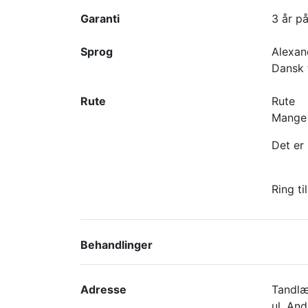
Garanti
3 år på
Sprog
Alexand
Dansk t
Rute
Rute
Mange 
Det er 
Ring t
Behandlinger
Adresse
Tandl
ul. An