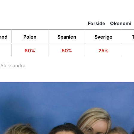
Forside
Økonomi
Primary
Links
and
Polen
Spanien
Sverige
60%
50%
25%
Aleksandra