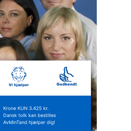
Next
Krone KUN 3.425 kr.
Dansk tolk kan bestilles
AvMinTand hjælper dig!