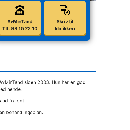
AvMinTand
Skriv til
Tlf: 98 15 22 10
klinikken
AvMinTand siden 2003. Hun har en god
 ved hende.
 ud fra det.
en behandlingsplan.