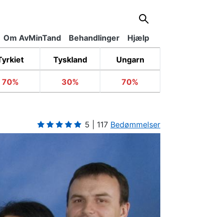
Om AvMinTand
Behandlinger
Hjælp
Tyrkiet
Tyskland
Ungarn
70%
30%
70%
5 | 117
Bedømmelser