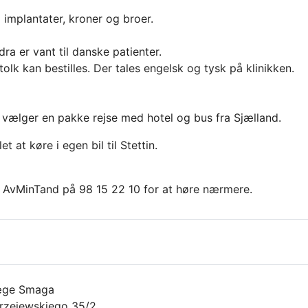
 implantater, kroner og broer.
ra er vant til danske patienter.
olk kan bestilles. Der tales engelsk og tysk på klinikken.
vælger en pakke rejse med hotel og bus fra Sjælland.
let at køre i egen bil til Stettin.
il AvMinTand på 98 15 22 10 for at høre nærmere.
æge Smaga
drzejewskiego 35/2