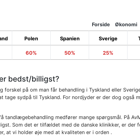
Forside
Økonomi
Primary
Links
and
Polen
Spanien
Sverige
60%
50%
25%
er bedst/billigst?
forskel på om man får behandling i Tyskland eller Sverige.
at tage sydpå til Tyskland. For nordjyder er der dog også mu
 at få tandlægebehandling medfører mange spørgsmål. På A
igst. Som det er tilfældet med de danske klinikker, er der f
er, at vi holder øje med at kvaliteten er i orden .