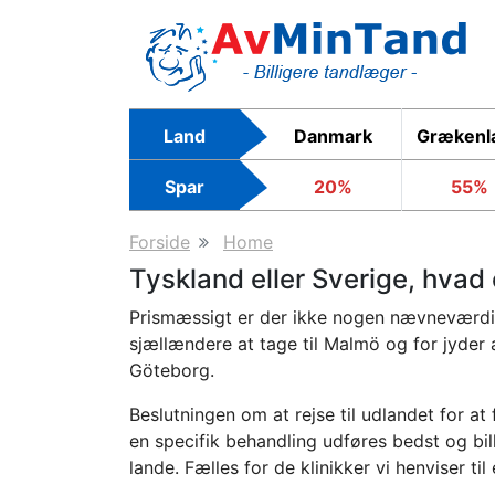
Skip
to
main
content
Land
Danmark
Grækenl
Spar
20%
55%
Forside
Home
Tyskland eller Sverige, hvad 
Prismæssigt er der ikke nogen nævneværdig 
sjællændere at tage til Malmö og for jyder 
Göteborg.
Beslutningen om at rejse til udlandet for
en specifik behandling udføres bedst og bill
lande. Fælles for de klinikker vi henviser til 