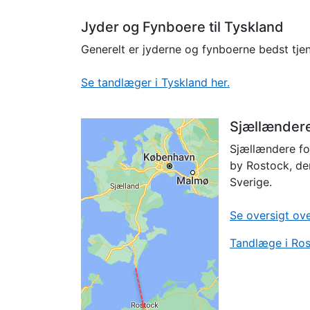
Jyder og Fynboere til Tyskland
Generelt er jyderne og fynboerne bedst tjen
Se tandlæger i Tyskland her.
Sjællændere 
Sjællændere for
by Rostock, der
Sverige.
Se oversigt ov
Tandlæge i Ro