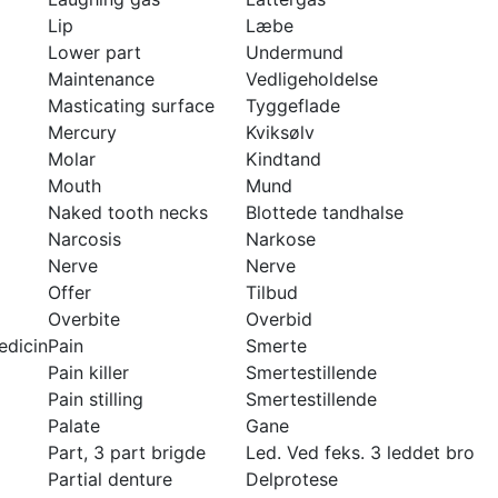
Lip
Læbe
Lower part
Undermund
Maintenance
Vedligeholdelse
Masticating surface
Tyggeflade
Mercury
Kviksølv
Molar
Kindtand
Mouth
Mund
Naked tooth necks
Blottede tandhalse
Narcosis
Narkose
Nerve
Nerve
Offer
Tilbud
Overbite
Overbid
edicin
Pain
Smerte
Pain killer
Smertestillende
Pain stilling
Smertestillende
Palate
Gane
Part, 3 part brigde
Led. Ved feks. 3 leddet bro
Partial denture
Delprotese