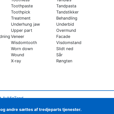
Toothpaste
Tandpasta
Toothpick
Tandstikker
Treatment
Behandling
Underhung jaw
Underbid
Upper part
Overmund
ldning
Veneer
Facade
Wisdomtooth
Visdomstand
Worn down
Slidt ned
Wound
Sår
X-ray
Røngten
t AvMinTand
ivspolitik
 og andre sættes af tredjeparts tjenester.