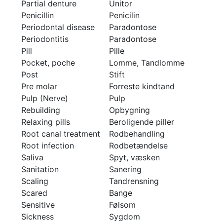
Partial denture
Unitor
Penicillin
Penicilin
Periodontal disease
Paradontose
Periodontitis
Paradontose
Pill
Pille
Pocket, poche
Lomme, Tandlomme
Post
Stift
Pre molar
Forreste kindtand
Pulp (Nerve)
Pulp
Rebuilding
Opbygning
Relaxing pills
Beroligende piller
Root canal treatment
Rodbehandling
Root infection
Rodbetændelse
Saliva
Spyt, væsken
Sanitation
Sanering
Scaling
Tandrensning
Scared
Bange
Sensitive
Følsom
Sickness
Sygdom