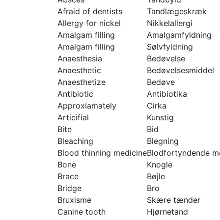
Afraid of dentists
Tandlægeskræk
Allergy for nickel
Nikkelallergi
Amalgam filling
Amalgamfyldning
Amalgam filling
Sølvfyldning
Anaesthesia
Bedøvelse
Anaesthetic
Bedøvelsesmiddel
Anaesthetize
Bedøve
Antibiotic
Antibiotika
Approxiamately
Cirka
Articifial
Kunstig
Bite
Bid
Bleaching
Blegning
Blood thinning medicine
Blodfortyndende m
Bone
Knogle
Brace
Bøjle
Bridge
Bro
Bruxisme
Skære tænder
Canine tooth
Hjørnetand