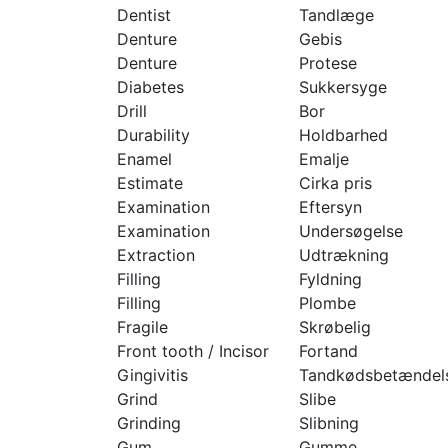
Dentist
Tandlæge
Denture
Gebis
Denture
Protese
Diabetes
Sukkersyge
Drill
Bor
Durability
Holdbarhed
Enamel
Emalje
Estimate
Cirka pris
Examination
Eftersyn
Examination
Undersøgelse
Extraction
Udtrækning
Filling
Fyldning
Filling
Plombe
Fragile
Skrøbelig
Front tooth / Incisor
Fortand
Gingivitis
Tandkødsbetændel
Grind
Slibe
Grinding
Slibning
Gum
Gumme