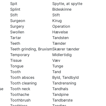
Spit
Spytte, at spytte
Splint
Bideskinne
Stift
Stift
Surgeon
Kirug
Surgery
Operation
Swollen
Hævelse
Tartar
Tandsten
Teeth
Tænder
Teeth grinding, Bruxism
Skærer tænder
Temporary
Midlertidig
Tissue
Væv
Tongue
Tunge
Tooth
Tand
Tooth absces
Byld, Tandbyld
Tooth cleaning
Tandrensning
se
Tooth neck
Tandhals
Toothache
Tandpine
Toothbrush
Tandbørste
Toothless
Tandløs