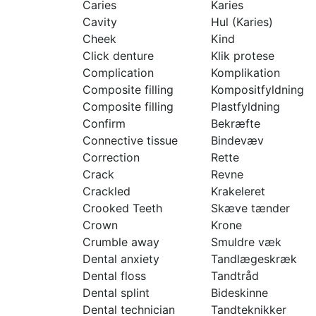
Caries
Karies
Cavity
Hul (Karies)
Cheek
Kind
Click denture
Klik protese
Complication
Komplikation
Composite filling
Kompositfyldning
Composite filling
Plastfyldning
Confirm
Bekræfte
Connective tissue
Bindevæv
Correction
Rette
Crack
Revne
Crackled
Krakeleret
Crooked Teeth
Skæve tænder
Crown
Krone
Crumble away
Smuldre væk
Dental anxiety
Tandlægeskræk
Dental floss
Tandtråd
Dental splint
Bideskinne
Dental technician
Tandteknikker