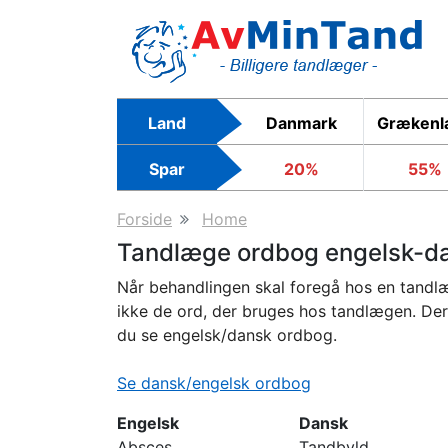
Skip
to
main
content
Land
Danmark
Grækenl
Spar
20%
55%
Forside
Home
Tandlæge ordbog engelsk-d
Når behandlingen skal foregå hos en tandlæge
ikke de ord, der bruges hos tandlægen. Derf
du se engelsk/dansk ordbog.
Se dansk/engelsk ordbog
Engelsk
Dansk
Absces
Tandbyld