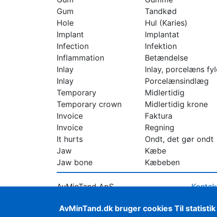
Gum
Tandkød
Hole
Hul (Karies)
Implant
Implantat
Infection
Infektion
Inflammation
Betændelse
Inlay
Inlay, porcelæns fy
Inlay
Porcelænsindlæg
Temporary
Midlertidig
Temporary crown
Midlertidig krone
Invoice
Faktura
Invoice
Regning
It hurts
Ondt, det gør ondt
Jaw
Kæbe
Jaw bone
Kæbeben
AvMinTand ApS
Kontak
Riishøjsvej 8, 1th,
Privatl
AvMinTand.dk bruger cookies Til statistik
9000 Aalborg