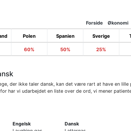
Forside
Økonomi
Primary
Links
and
Polen
Spanien
Sverige
60%
50%
25%
ansk
, der ikke taler dansk, kan det være rart at have en lille p
or har vi udarbejdet en liste over de ord, vi mener patien
Engelsk
Dansk
Laughing gas
Lattergas