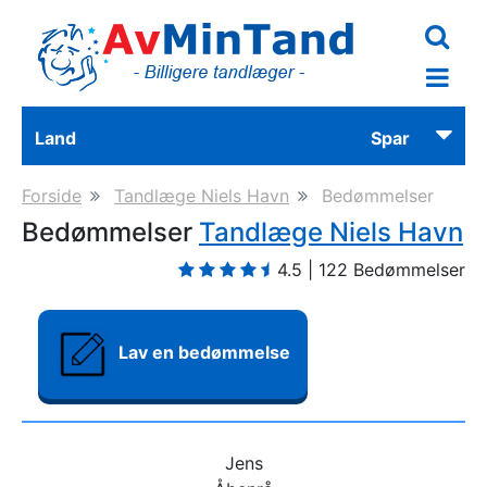
Skip
to
main
content
Land
Spar
Forside
Tandlæge Niels Havn
Bedømmelser
Bedømmelser
Tandlæge Niels Havn
4.5
|
122
Bedømmelser
Lav en bedømmelse
Jens