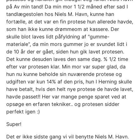
på Av min tand! Da min mor 1 1/2 måned efter sad I
tandlægestolen hos Niels M. Havn, kunne han
fortælle, at det var en fin protese hun allerede havde,
som han ikke kunne drømmeom at kassere. Der
skulle blot laves lidt påfyldning af "gumme-
materiale", da min mors gummer jo er svundet lidt i
de 10 år der er gået, siden hun gik lavet protesen.
Det kunne desuden laves den same dag. % 1/2 time
efter var protesen klar. Min mor var super glad, da
hun nu kunne beholde sin nuværende protese og
udgiften var kun 14% af den pris, hun I Herning skulle
have betalt, hvis den helt nye protese de havde lavet,
havde passet!! Her var mange penge sparet ved at
opsøge en erfaren tekniker.. og protesen sidder
perfekt igen :)
Super!
Det er ikke sidste gang vi vil benytte Niels M. Havn.