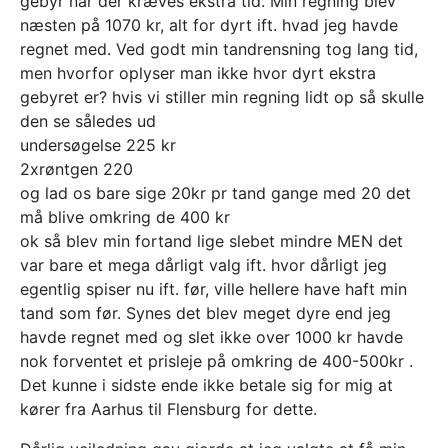
gebyr når der kræves ekstra tid. Min regning blev
næsten på 1070 kr, alt for dyrt ift. hvad jeg havde
regnet med. Ved godt min tandrensning tog lang tid,
men hvorfor oplyser man ikke hvor dyrt ekstra
gebyret er? hvis vi stiller min regning lidt op så skulle
den se således ud
undersøgelse 225 kr
2xrøntgen 220
og lad os bare sige 20kr pr tand gange med 20 det
må blive omkring de 400 kr
ok så blev min fortand lige slebet mindre MEN det
var bare et mega dårligt valg ift. hvor dårligt jeg
egentlig spiser nu ift. før, ville hellere have haft min
tand som før. Synes det blev meget dyre end jeg
havde regnet med og slet ikke over 1000 kr havde
nok forventet et prisleje på omkring de 400-500kr .
Det kunne i sidste ende ikke betale sig for mig at
kører fra Aarhus til Flensburg for dette.