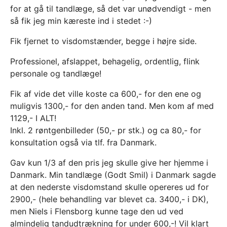
for at gå til tandlæge, så det var unødvendigt - men
så fik jeg min kæreste ind i stedet :-)
Fik fjernet to visdomstænder, begge i højre side.
Professionel, afslappet, behagelig, ordentlig, flink
personale og tandlæge!
Fik af vide det ville koste ca 600,- for den ene og
muligvis 1300,- for den anden tand. Men kom af med
1129,- I ALT!
Inkl. 2 røntgenbilleder (50,- pr stk.) og ca 80,- for
konsultation også via tlf. fra Danmark.
Gav kun 1/3 af den pris jeg skulle give her hjemme i
Danmark. Min tandlæge (Godt Smil) i Danmark sagde
at den nederste visdomstand skulle opereres ud for
2900,- (hele behandling var blevet ca. 3400,- i DK),
men Niels i Flensborg kunne tage den ud ved
almindelig tandudtrækning for under 600,-! Vil klart