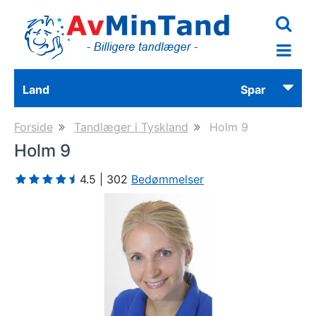
Skip
to
main
content
Land
Spar
Forside
Tandlæger i Tyskland
Holm 9
Holm 9
4.5 | 302
Bedømmelser
Previous
Next