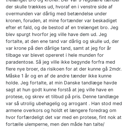
der skulle trækkes ud, hvoraf en i venstre side af
overmunden var dårlig med betændelse under
kronen, foruden, at mine fortænder var beskadiget
efter et fald, og de bestod af en trelænget bro. Jeg
blev spurgt hvorfor jeg ville have dem ud. Jeg
fortalte, at den ene tand var dårlig og skulle ud, der
var krone på den dårlige tand, samt at jeg for år
tilbage var blevet opereret i hele munden for
paradentose. Så jeg ville ikke begynde forfra med
flere nye broer, da risikoen for at der kunne gå 2mdr.
Måske 1 år og en af de andre tænder ikke kunne
holde. Jeg fortalte, at min Danske tandlæge havde
sagt at hun godt kunne forstå at jeg ville have en
protese, og skrev et tilbud på pris. Denne tandlæge
var så utrolig ubehagelig og arrogant . Han stod med
armene overkors og holdt et længere foredrag om
hvor forfærdeligt det var med en protese, fint nok at
fortælle ulemperne, men den måde han talte/