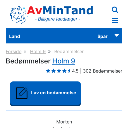
Skip
to
main
content
Land
Spar
Forside
Holm 9
Bedømmelser
Bedømmelser
Holm 9
4.5
|
302
Bedømmelser
Lav en bedømmelse
Morten